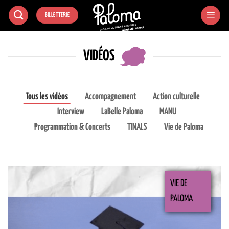
Passer
BILLETTERIE
au
contenu
VIDÉOS
Tous les vidéos
Accompagnement
Action culturelle
Interview
LaBelle Paloma
MANU
Programmation & Concerts
TINALS
Vie de Paloma
VIE DE
PALOMA