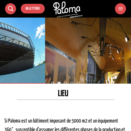
Passer
BILLETTERIE
au
contenu
LIEU
Si Paloma est un bâtiment imposant de 5000 m2 et un équipement
360°, susceptible d’assumer les différentes phases de la production et