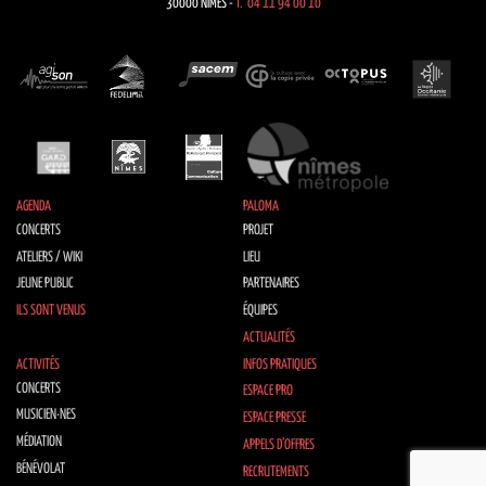
30000 NÎMES -
T. 04 11 94 00 10
AGENDA
PALOMA
CONCERTS
PROJET
ATELIERS / WIKI
LIEU
JEUNE PUBLIC
PARTENAIRES
ILS SONT VENUS
ÉQUIPES
ACTUALITÉS
ACTIVITÉS
INFOS PRATIQUES
CONCERTS
ESPACE PRO
MUSICIEN·NES
ESPACE PRESSE
MÉDIATION
APPELS D’OFFRES
BÉNÉVOLAT
RECRUTEMENTS