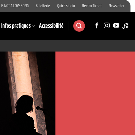
 IS NOT A LOVE SONG
Billetterie
Quick studio
Reelax Ticket
Newsletter
Infos pratiques
Accessibilité