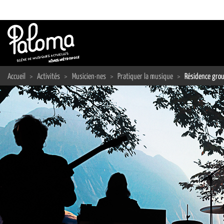
Passer
au
contenu
Accueil
>
Activités
>
Musicien·nes
>
Pratiquer la musique
>
Résidence gro