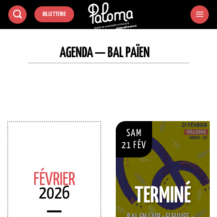
Passer
BILLETTERIE
au
contenu
AGENDA — BAL PAÏEN
SAM
21 FÉV
FÉVRIER
2026
TERMINÉ