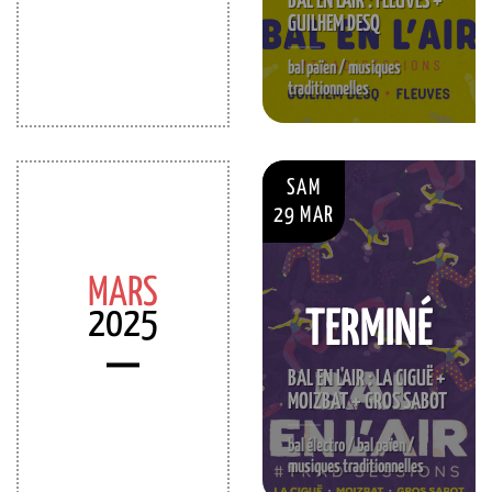
BAL EN L'AIR : FLEUVES +
GUILHEM DESQ
bal païen / musiques
traditionnelles
SAM
29 MAR
MARS
2025
TERMINÉ
BAL EN L'AIR : LA CIGUË +
MOIZBAT + GROS SABOT
bal électro / bal païen /
musiques traditionnelles