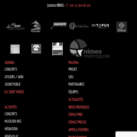
30000 NÎMES -
T. 04 11 94 00 10
AGENDA
PALOMA
CONCERTS
PROJET
ATELIERS / WIKI
LIEU
JEUNE PUBLIC
PARTENAIRES
ILS SONT VENUS
ÉQUIPES
ACTUALITÉS
ACTIVITÉS
INFOS PRATIQUES
CONCERTS
ESPACE PRO
MUSICIEN·NES
ESPACE PRESSE
MÉDIATION
APPELS D’OFFRES
BÉNÉVOLAT