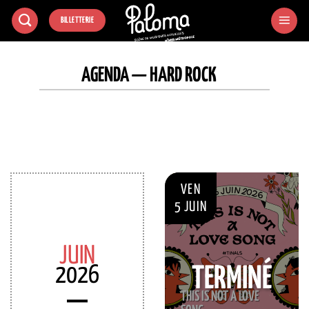
Passer
BILLETTERIE
au
contenu
AGENDA — HARD ROCK
VEN
5 JUIN
JUIN
2026
TERMINÉ
THIS IS NOT A LOVE