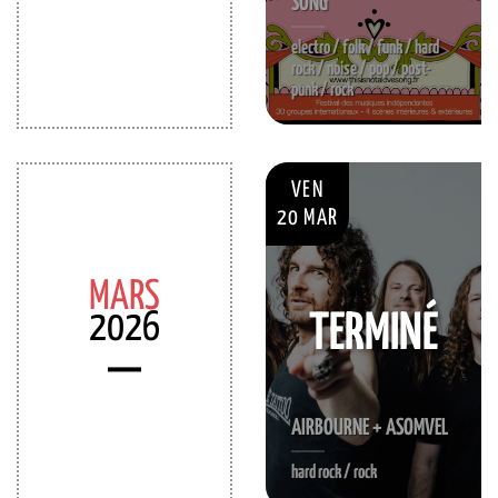
SONG
electro / folk / funk / hard
rock / noise / pop / post-
punk / rock
VEN
20 MAR
MARS
2026
TERMINÉ
AIRBOURNE + ASOMVEL
hard rock / rock