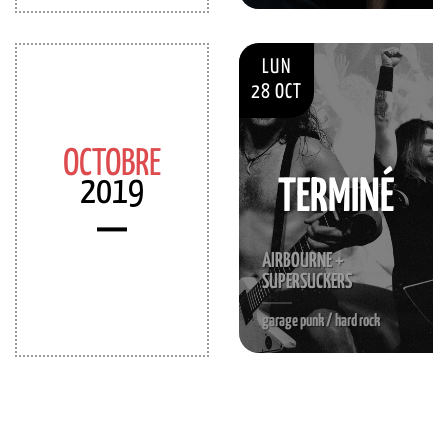
LUN
28 OCT
OCTOBRE
2019
TERMINÉ
AIRBOURNE +
SUPERSUCKERS
garage punk / hard rock