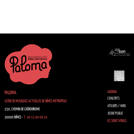
AGENDA
PALOMA
CONCERTS
SCÈNE DE MUSIQUES ACTUELLES DE NÎMES MÉTROPOLE
ATELIERS / WIKI
250, CHEMIN DE L’AÉRODROME
JEUNE PUBLIC
30000 NÎMES -
T. 04 11 94 00 10
ILS SONT VENUS