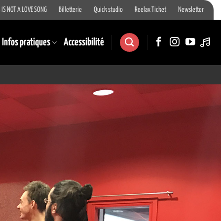
 IS NOT A LOVE SONG
Billetterie
Quick studio
Reelax Ticket
Newsletter
Infos pratiques
Accessibilité