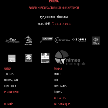
PALOMA
SCÈNE DE MUSIQUES ACTUELLES DE NÎMES MÉTROPOLE
250, CHEMIN DE L’AÉRODROME
30000 NÎMES -
T. 04 11 94 00 10
AGENDA
PALOMA
CONCERTS
PROJET
ATELIERS / WIKI
LIEU
JEUNE PUBLIC
PARTENAIRES
ILS SONT VENUS
ÉQUIPES
ACTUALITÉS
ACTIVITÉS
INFOS PRATIQUES