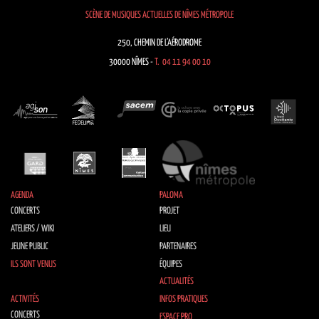
SCÈNE DE MUSIQUES ACTUELLES DE NÎMES MÉTROPOLE
250, CHEMIN DE L’AÉRODROME
30000 NÎMES -
T. 04 11 94 00 10
AGENDA
PALOMA
CONCERTS
PROJET
ATELIERS / WIKI
LIEU
JEUNE PUBLIC
PARTENAIRES
ILS SONT VENUS
ÉQUIPES
ACTUALITÉS
ACTIVITÉS
INFOS PRATIQUES
CONCERTS
ESPACE PRO