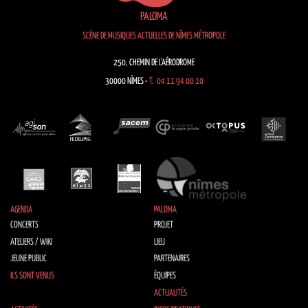
PALOMA
SCÈNE DE MUSIQUES ACTUELLES DE NÎMES MÉTROPOLE
250, CHEMIN DE L’AÉRODROME
30000 NÎMES -
T. 04 11 94 00 10
AGENDA
PALOMA
CONCERTS
PROJET
ATELIERS / WIKI
LIEU
JEUNE PUBLIC
PARTENAIRES
ILS SONT VENUS
ÉQUIPES
ACTUALITÉS