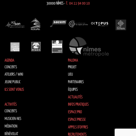
30000 NÎMES -
T. 04 11 94 00 10
AGENDA
PALOMA
CONCERTS
PROJET
ATELIERS / WIKI
LIEU
JEUNE PUBLIC
PARTENAIRES
ILS SONT VENUS
ÉQUIPES
ACTUALITÉS
ACTIVITÉS
INFOS PRATIQUES
CONCERTS
ESPACE PRO
MUSICIEN·NES
ESPACE PRESSE
MÉDIATION
APPELS D’OFFRES
BÉNÉVOLAT
RECRUTEMENTS