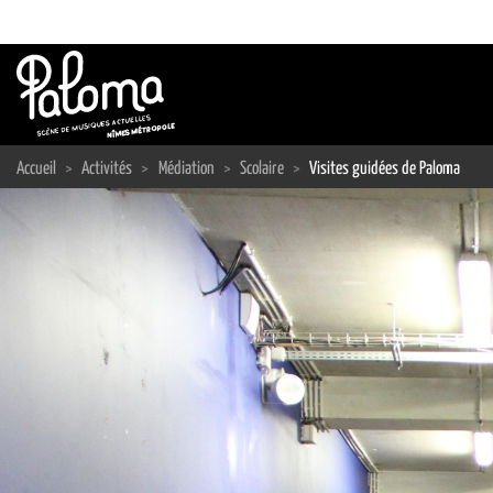
Passer
au
contenu
Accueil
>
Activités
>
Médiation
>
Scolaire
>
Visites guidées de Paloma