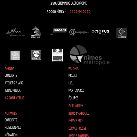
250, CHEMIN DE L’AÉRODROME
30000 NÎMES -
T. 04 11 94 00 10
AGENDA
PALOMA
CONCERTS
PROJET
ATELIERS / WIKI
LIEU
JEUNE PUBLIC
PARTENAIRES
ILS SONT VENUS
ÉQUIPES
ACTUALITÉS
ACTIVITÉS
INFOS PRATIQUES
CONCERTS
ESPACE PRO
MUSICIEN·NES
ESPACE PRESSE
MÉDIATION
APPELS D’OFFRES