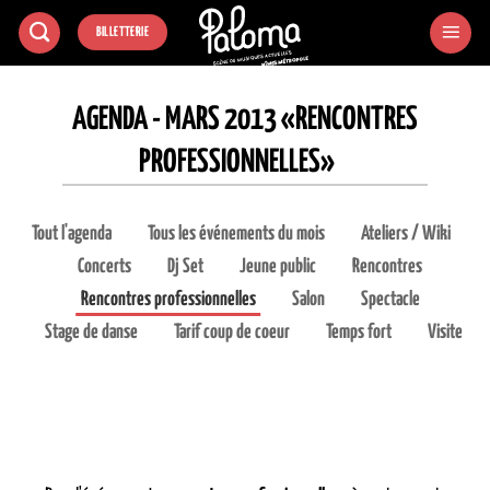
Passer
BILLETTERIE
au
contenu
AGENDA - MARS 2013 «RENCONTRES
PROFESSIONNELLES»
Tout l'agenda
Tous les événements du mois
Ateliers / Wiki
Concerts
Dj Set
Jeune public
Rencontres
Rencontres professionnelles
Salon
Spectacle
Stage de danse
Tarif coup de coeur
Temps fort
Visite