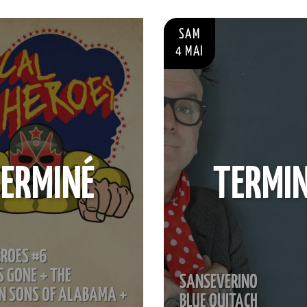
SAM
4 MAI
ERMINÉ
TERMI
EROES #6
 GONE + THE
SANSEVERINO
N SONS OF ALABAMA +
BLUE QUITACH