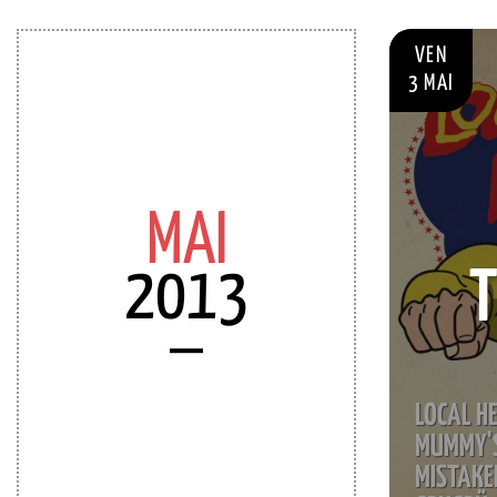
VEN
3 MAI
MAI
2013
T
LOCAL H
MUMMY'S
MISTAKE