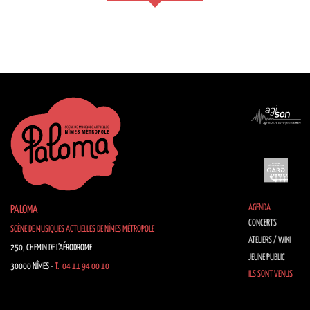
AGENDA
PALOMA
CONCERTS
SCÈNE DE MUSIQUES ACTUELLES DE NÎMES MÉTROPOLE
ATELIERS / WIKI
250, CHEMIN DE L’AÉRODROME
JEUNE PUBLIC
30000 NÎMES -
T. 04 11 94 00 10
ILS SONT VENUS