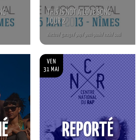
ONG
THIS IS NOT A LOVE SONG
JOUR 2
electro / garage / pop / post-punk / rock / soul
VEN
31 MAI
NÉ
REPORTÉ