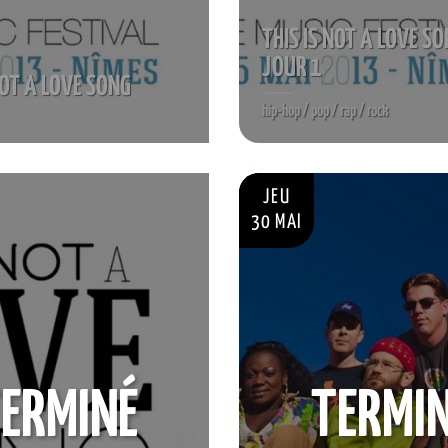
THIS IS NOT A LOVE S
JOUR 1
NOT A LOVE SONG
hip-hop / pop / rap / rock
JEU
30 MAI
ERMINÉ
TERMI