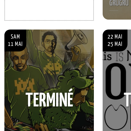
GRUGRÜ
SAM
22 MAI
11 MAI
25 MAI
TERMINÉ
T