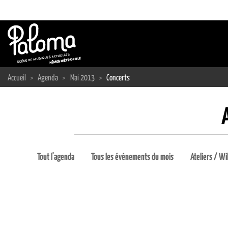
Passer
au
contenu
Accueil
>
Agenda
>
Mai 2013
>
Concerts
Tout l'agenda
Tous les événements du mois
Ateliers / Wi