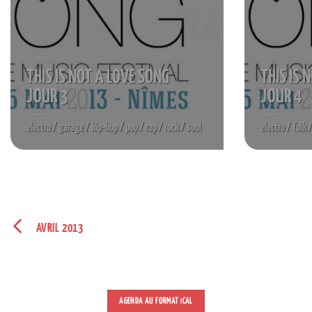
THIS IS NOT A LOVE SONG
THIS IS 
JOUR 3
JOUR 4
electro / garage / hip-hop / pop / rap / rock / soul
electro / folk 
AVRIL 2013
AGENDA AU FORMAT
CAL
I