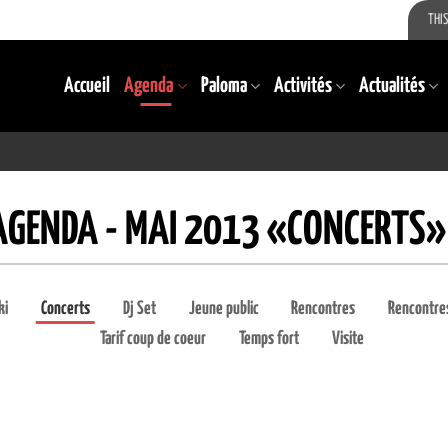
THIS
Accueil
Agenda
Paloma
Activités
Actualités
AGENDA - MAI 2013 «CONCERTS»
ki
Concerts
Dj Set
Jeune public
Rencontres
Rencontres
Tarif coup de coeur
Temps fort
Visite