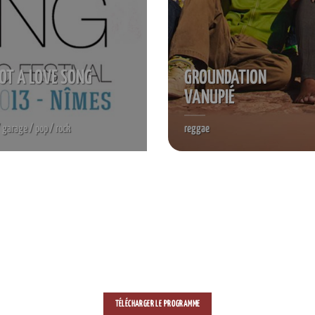
NOT A LOVE SONG
GROUNDATION
VANUPIÉ
/ garage / pop / rock
reggae
TÉLÉCHARGER LE PROGRAMME