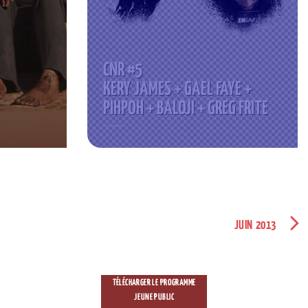
CNR #5
KERY JAMES + GAEL FAYE +
PIHPOH + BALOJI + GREG FRITE
JUIN 2013
TÉLÉCHARGER LE PROGRAMME
JEUNE PUBLIC