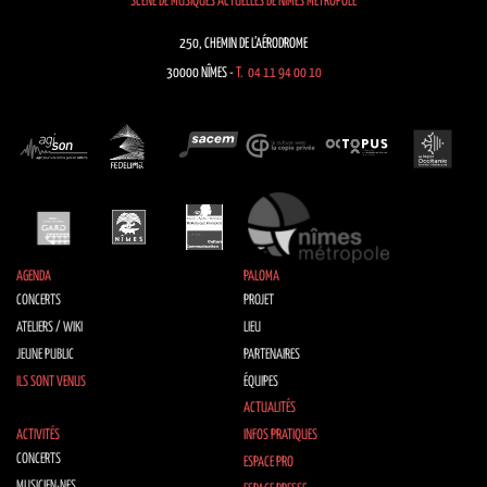
SCÈNE DE MUSIQUES ACTUELLES DE NÎMES MÉTROPOLE
250, CHEMIN DE L’AÉRODROME
30000 NÎMES -
T. 04 11 94 00 10
AGENDA
PALOMA
CONCERTS
PROJET
ATELIERS / WIKI
LIEU
JEUNE PUBLIC
PARTENAIRES
ILS SONT VENUS
ÉQUIPES
ACTUALITÉS
ACTIVITÉS
INFOS PRATIQUES
CONCERTS
ESPACE PRO
MUSICIEN·NES