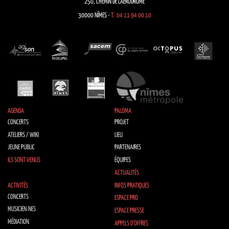
250, CHEMIN DE L’AÉRODROME
30000 NÎMES -
T. 04 11 94 00 10
AGENDA
PALOMA
CONCERTS
PROJET
ATELIERS / WIKI
LIEU
JEUNE PUBLIC
PARTENAIRES
ILS SONT VENUS
ÉQUIPES
ACTUALITÉS
ACTIVITÉS
INFOS PRATIQUES
CONCERTS
ESPACE PRO
MUSICIEN·NES
ESPACE PRESSE
MÉDIATION
APPELS D’OFFRES