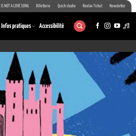
 IS NOT A LOVE SONG
Billetterie
Quick studio
Reelax Ticket
Newsletter
Infos pratiques
Accessibilité