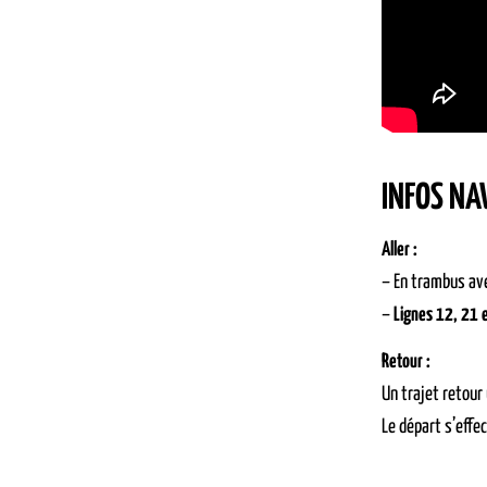
INFOS NA
Aller :
– En trambus ave
–
Lignes 12, 21 
Retour :
Un trajet retour
Le départ s’effe