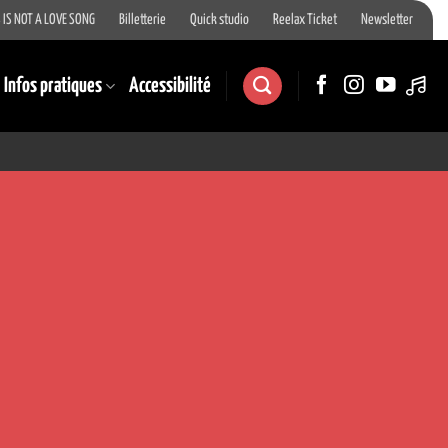
 IS NOT A LOVE SONG
Billetterie
Quick studio
Reelax Ticket
Newsletter
Infos pratiques
Accessibilité