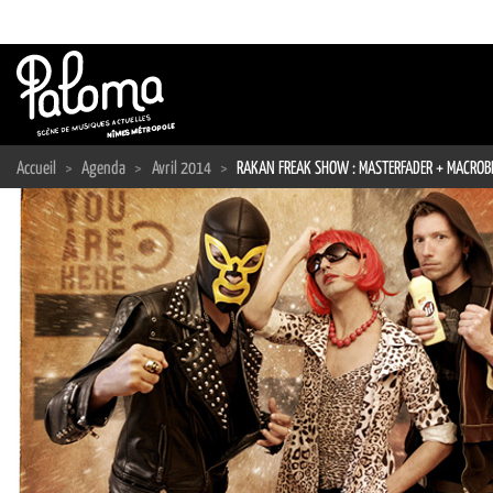
Passer
au
contenu
Accueil
>
Agenda
>
Avril 2014
>
RAKAN FREAK SHOW : MASTERFADER + MACROBIOT