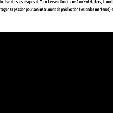
du rêve dans les disques de Yann Tiersen, Dominique A ou Syd Matters, la mult
tager sa passion pour son instrument de prédilection (les ondes martenot) e