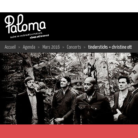
Passer
au
contenu
Accueil
>
Agenda
>
Mars 2016
>
Concerts
>
tindersticks + christine ott