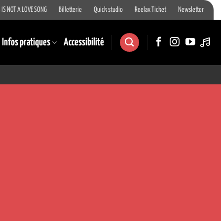
 IS NOT A LOVE SONG
Billetterie
Quick studio
Reelax Ticket
Newsletter
Infos pratiques
Accessibilité