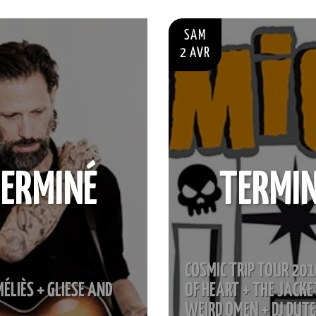
SAM
2 AVR
ERMINÉ
TERMI
COSMIC TRIP TOUR 201
ÉLIÈS + GLIESE AND
OF HEART + THE JACKE
WEIRD OMEN + DJ DUT