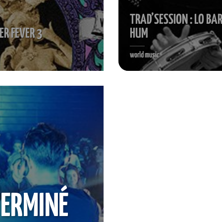
TRAD’SESSION : LO BA
ER FEVER 3
HUM
world music
ERMINÉ