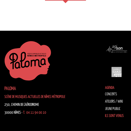
AGENDA
PALOMA
CONCERTS
SCÈNE DE MUSIQUES ACTUELLES DE NÎMES MÉTROPOLE
ATELIERS / WIKI
250, CHEMIN DE L’AÉRODROME
JEUNE PUBLIC
30000 NÎMES -
T. 04 11 94 00 10
ILS SONT VENUS