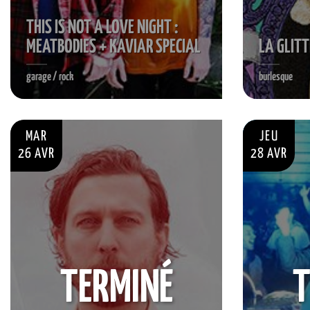
THIS IS NOT A LOVE NIGHT :
MEATBODIES + KAVIAR SPECIAL
LA GLITT
garage / rock
burlesque
MAR
JEU
26 AVR
28 AVR
TERMINÉ
T