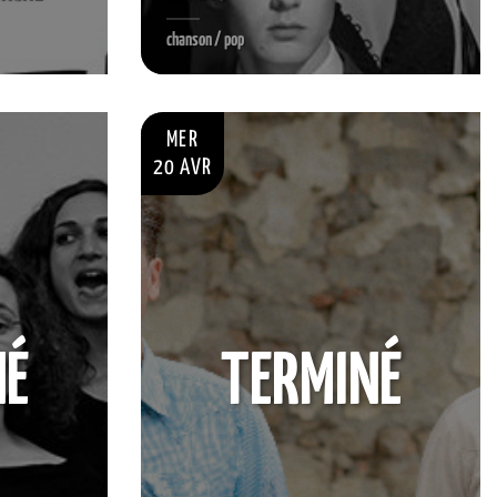
chanson / pop
MER
20 AVR
NÉ
TERMINÉ