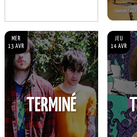
chanson / rock
MER
JEU
13 AVR
14 AVR
TERMINÉ
T