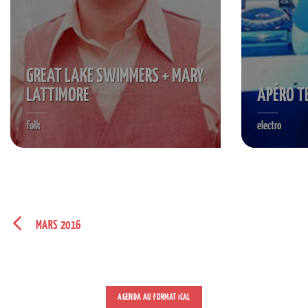
GREAT LAKE SWIMMERS + MARY
LATTIMORE
APÉRO T
folk
electro
MARS 2016
AGENDA AU FORMAT
CAL
I