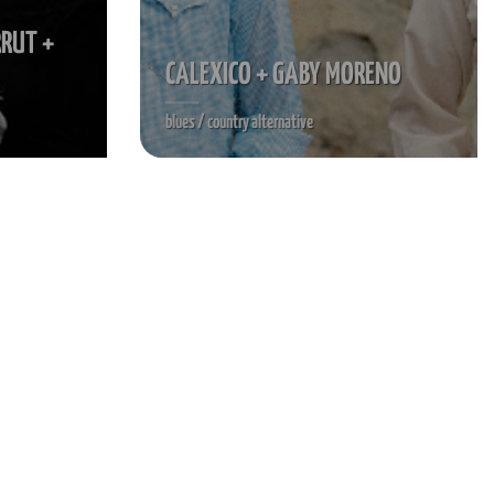
RRUT +
CALEXICO + GABY MORENO
blues / country alternative