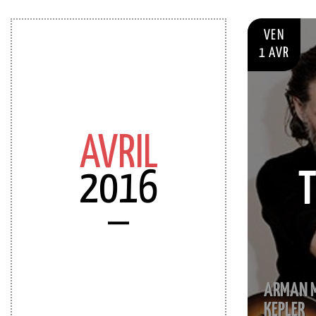
VEN
1 AVR
AVRIL
2016
T
ARMAN M
KEPLER