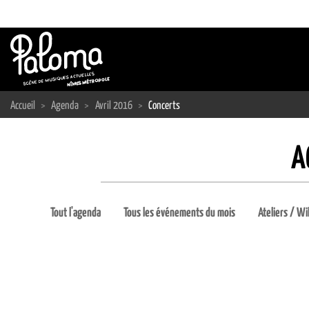
Passer
au
contenu
Accueil
>
Agenda
>
Avril 2016
>
Concerts
A
Tout l'agenda
Tous les événements du mois
Ateliers / Wi