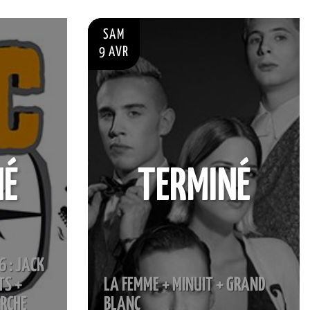
SAM
9 AVR
NÉ
TERMINÉ
6 : JACK
TS +
LA FEMME + MINUIT + GRAND
ERCHE
BLANC