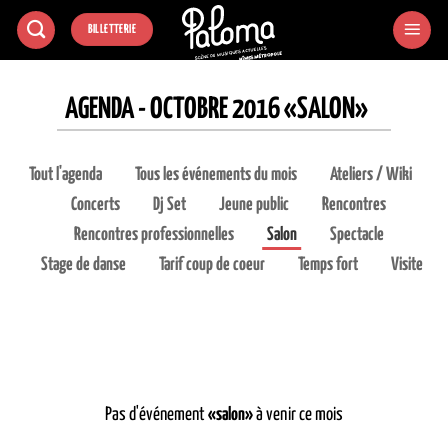
Passer
BILLETTERIE
au
contenu
AGENDA - OCTOBRE 2016 «SALON»
Tout l'agenda
Tous les événements du mois
Ateliers / Wiki
Concerts
Dj Set
Jeune public
Rencontres
Rencontres professionnelles
Salon
Spectacle
Stage de danse
Tarif coup de coeur
Temps fort
Visite
Pas d'événement
«salon»
à venir ce mois