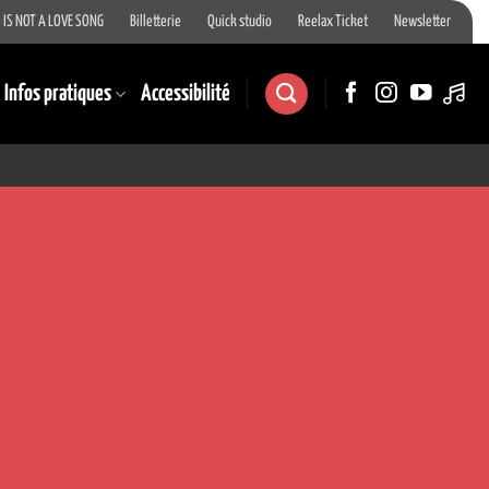
 IS NOT A LOVE SONG
Billetterie
Quick studio
Reelax Ticket
Newsletter
Infos pratiques
Accessibilité