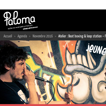
Passer
au
contenu
Accueil
>
Agenda
>
Novembre 2016
>
Atelier : Beat boxing & loop station –