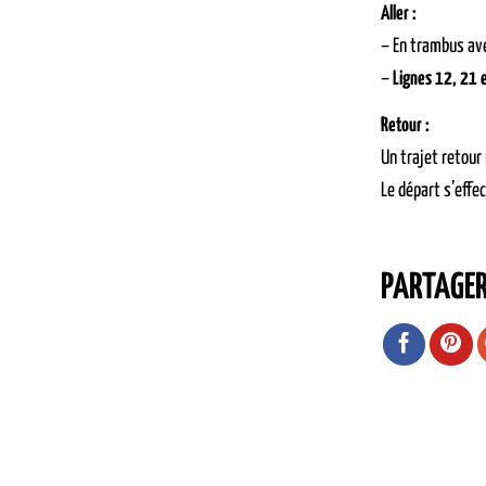
Aller :
– En trambus ave
–
Lignes 12, 21 
Retour :
Un trajet retour
Le départ s’effe
PARTAGE