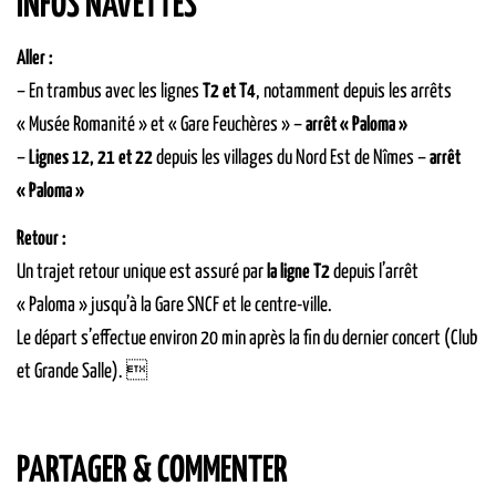
INFOS NAVETTES
Aller :
– En trambus avec les lignes
T2 et T4
, notamment depuis les arrêts
« Musée Romanité » et « Gare Feuchères » –
arrêt « Paloma »
–
Lignes 12, 21 et 22
depuis les villages du Nord Est de Nîmes –
arrêt
« Paloma »
Retour :
Un trajet retour unique est assuré par
la ligne T2
depuis l’arrêt
« Paloma » jusqu’à la Gare SNCF et le centre-ville.
Le départ s’effectue environ 20 min après la fin du dernier concert (Club
et Grande Salle). 
PARTAGER & COMMENTER