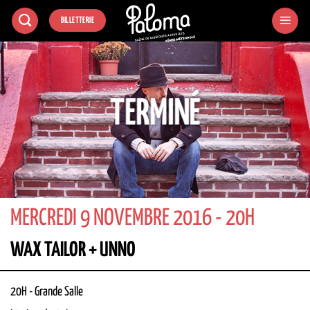
Passer
BILLETTERIE
au
contenu
TERMINÉ
MERCREDI 9 NOVEMBRE 2016 - 20H
WAX TAILOR + UNNO
20H
-
Grande Salle