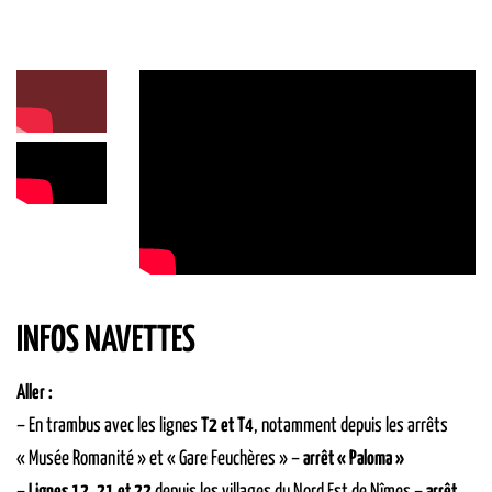
INFOS NAVETTES
Aller :
– En trambus avec les lignes
T2 et T4
, notamment depuis les arrêts
« Musée Romanité » et « Gare Feuchères » –
arrêt « Paloma »
–
Lignes 12, 21 et 22
depuis les villages du Nord Est de Nîmes –
arrêt