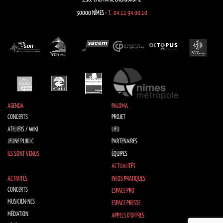
30000 NÎMES -
T. 04 11 94 00 10
AGENDA
PALOMA
CONCERTS
PROJET
ATELIERS / WIKI
LIEU
JEUNE PUBLIC
PARTENAIRES
ILS SONT VENUS
ÉQUIPES
ACTUALITÉS
ACTIVITÉS
INFOS PRATIQUES
CONCERTS
ESPACE PRO
MUSICIEN·NES
ESPACE PRESSE
MÉDIATION
APPELS D’OFFRES