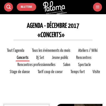
Passer
BILLETTERIE
au
contenu
AGENDA - DÉCEMBRE 2017
«CONCERTS»
Tout l'agenda
Tous les événements du mois
Ateliers / Wiki
Concerts
Dj Set
Jeune public
Rencontres
Rencontres professionnelles
Salon
Spectacle
Stage de danse
Tarif coup de coeur
Temps fort
Visite