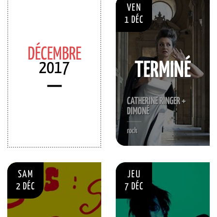
VEN
1 DÉC
DÉCEMBRE
2017
TERMINÉ
CATHERINE RINGER +
DIMONÉ
rock
SAM
JEU
2 DÉC
7 DÉC