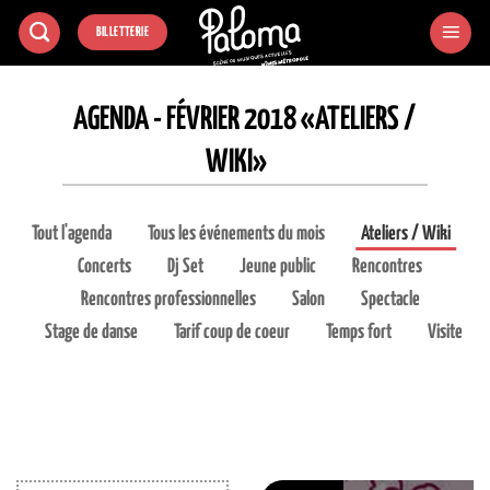
Passer
BILLETTERIE
au
contenu
AGENDA - FÉVRIER 2018 «ATELIERS /
WIKI»
Tout l'agenda
Tous les événements du mois
Ateliers / Wiki
Concerts
Dj Set
Jeune public
Rencontres
Rencontres professionnelles
Salon
Spectacle
Stage de danse
Tarif coup de coeur
Temps fort
Visite