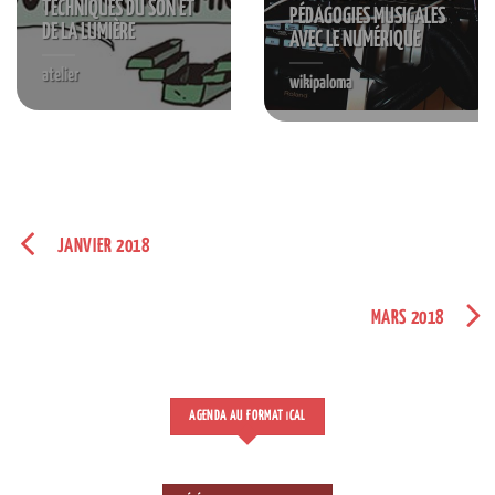
TECHNIQUES DU SON ET
PÉDAGOGIES MUSICALES
DE LA LUMIÈRE
AVEC LE NUMÉRIQUE
atelier
wikipaloma
S'INSCRIRE
JANVIER 2018
MARS 2018
AGENDA AU FORMAT
CAL
I