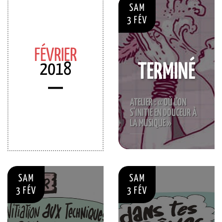
SAM
3 FÉV
FÉVRIER
2018
TERMINÉ
ATELIER : « OÙ L’ON
S’INITIE EN DOUCEUR À
LA MUSIQUE »
SAM
SAM
3 FÉV
3 FÉV