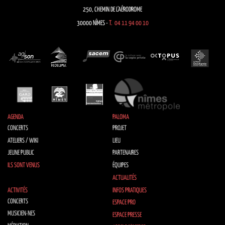
250, CHEMIN DE L’AÉRODROME
30000 NÎMES -
T. 04 11 94 00 10
AGENDA
PALOMA
CONCERTS
PROJET
ATELIERS / WIKI
LIEU
JEUNE PUBLIC
PARTENAIRES
ILS SONT VENUS
ÉQUIPES
ACTUALITÉS
ACTIVITÉS
INFOS PRATIQUES
CONCERTS
ESPACE PRO
MUSICIEN·NES
ESPACE PRESSE