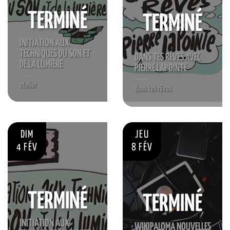
TERMINÉ
TERMINÉ
INITIATION AUX
TECHNIQUES DU SON ET
DANS TES RÊVES AVEC
DE LA LUMIÈRE
PIERRE LAPOINTE
atelier
dans tes rêves
S'INSCRIRE
DIM
JEU
4 FÉV
8 FÉV
TERMINÉ
TERMINÉ
INITIATION AUX
WIKIPALOMA NOUVELLES