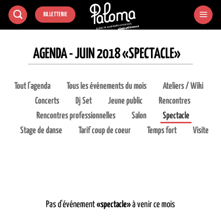
Passer
BILLETTERIE
au
contenu
AGENDA - JUIN 2018 «SPECTACLE»
Tout l'agenda
Tous les événements du mois
Ateliers / Wiki
Concerts
Dj Set
Jeune public
Rencontres
Rencontres professionnelles
Salon
Spectacle
Stage de danse
Tarif coup de coeur
Temps fort
Visite
Pas d'événement
«spectacle»
à venir ce mois