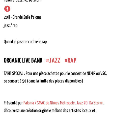
Paloma, Jazz 70, Da Storm
20H
-
Grande Salle
Paloma
jazz / rap
Quand le jazz rencontre le rap
JAZZ
RAP
ORGANIC LIVE BAND
TARIF SPECIAL : Pour une place achetée pour le concert de NEMIR ou VSO,
ce concert à 5€ (dans la limite des places disponibles)
Présenté par
Paloma / SMAC de Nîmes Métropole
,
Jazz 70
,
Da Storm
,
découvrez une création originale mêlant des artistes locaux et