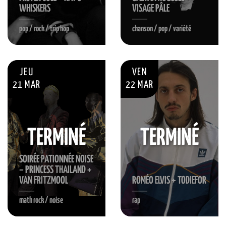
WHISKERS
VISAGE PÂLE
pop / rock / trip hop
chanson / pop / variété
JEU
VEN
21 MAR
22 MAR
TERMINÉ
TERMINÉ
SOIRÉE PATIONNÉE NOISE
– PRINCESS THAILAND +
VAN FRITZMOOL
ROMÉO ELVIS + TODIEFOR
math rock / noise
rap