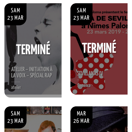
SAM
SAM
23 MAR
23 MAR
TERMINÉ
TERMINÉ
ATELIER – INITIATION À
SEVILLANAS IV
LA VOIX – SPÉCIAL RAP
flamenco
atelier
S'INSCRIRE
SAM
MAR
23 MAR
26 MAR