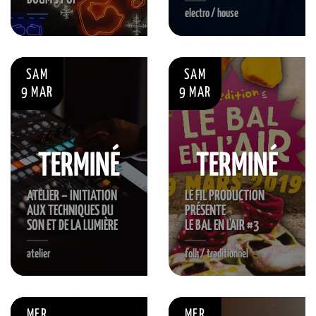
electro / house
SAM
SAM
9 MAR
9 MAR
TERMINÉ
TERMINÉ
ATELIER – INITIATION
LE FIL PRODUCTION
AUX TECHNIQUES DU
PRÉSENTE
SON ET DE LA LUMIÈRE
LE BAL EN L'AIR #3
atelier
folk / traditionnel
MER
MER