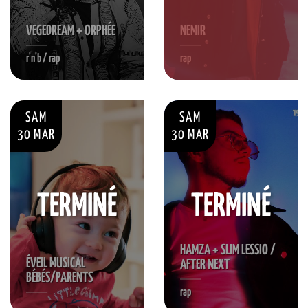
VEGEDREAM + ORPHÉE
NEMIR
r'n'b / rap
rap
SAM
SAM
30 MAR
30 MAR
TERMINÉ
TERMINÉ
HAMZA + SLIM LESSIO /
ÉVEIL MUSICAL
AFTER NEXT
BÉBÉS/PARENTS
rap