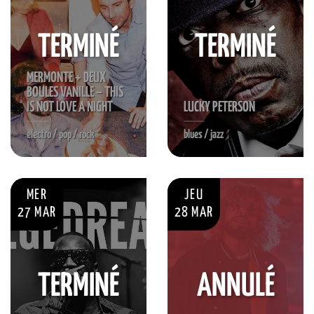
TERMINÉ
TERMINÉ
MERMONTE + DEUX
BOULES VANILLE – THIS
IS NOT LOVE A NIGHT
LUCKY PETERSON
electro / pop / rock
blues / jazz
MER
JEU
27 MAR
28 MAR
TERMINÉ
ANNULÉ