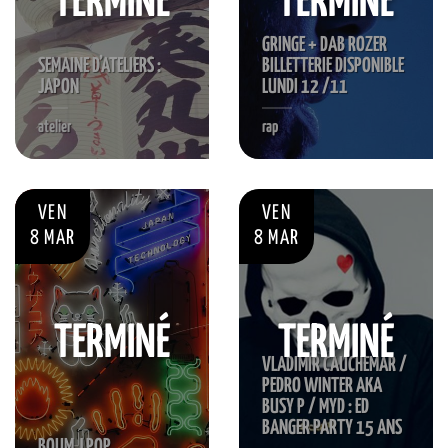
TERMINÉ
TERMINÉ
GRINGE + DAB ROZER
SEMAINE D’ATELIERS :
BILLETTERIE DISPONIBLE
JAPON
LUNDI 12 /11
atelier
rap
VEN
VEN
8 MAR
8 MAR
TERMINÉ
TERMINÉ
VLADIMIR CAUCHEMAR /
PEDRO WINTER AKA
BUSY P / MYD : ED
BANGER PARTY 15 ANS
BOUM J POP