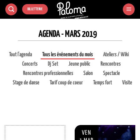
Passer
BILLETTERIE
au
contenu
AGENDA - MARS 2019
Tout l'agenda
Tous les événements du mois
Ateliers / Wiki
Concerts
Dj Set
Jeune public
Rencontres
Rencontres professionnelles
Salon
Spectacle
Stage de danse
Tarif coup de coeur
Temps fort
Visite
VEN