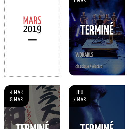
1 MAR
MARS
2019
TERMINÉ
WORAKLS
classique / electro
4 MAR
JEU
8 MAR
7 MAR