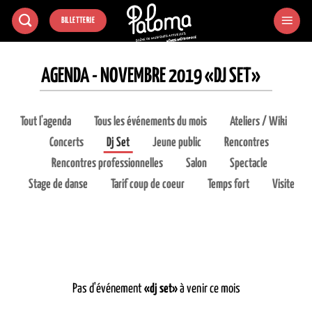
Passer
BILLETTERIE
au
contenu
AGENDA - NOVEMBRE 2019 «DJ SET»
Tout l'agenda
Tous les événements du mois
Ateliers / Wiki
Concerts
Dj Set
Jeune public
Rencontres
Rencontres professionnelles
Salon
Spectacle
Stage de danse
Tarif coup de coeur
Temps fort
Visite
Pas d'événement
«dj set»
à venir ce mois