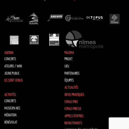
AGENDA
PALOMA
CONCERTS
PROJET
ATELIERS / WIKI
LIEU
JEUNE PUBLIC
PARTENAIRES
ILS SONT VENUS
ÉQUIPES
ACTUALITÉS
ACTIVITÉS
INFOS PRATIQUES
CONCERTS
ESPACE PRO
MUSICIEN·NES
ESPACE PRESSE
MÉDIATION
APPELS D’OFFRES
BÉNÉVOLAT
RECRUTEMENTS