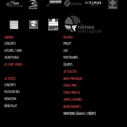
AGENDA
PALOMA
CONCERTS
PROJET
ATELIERS / WIKI
LIEU
JEUNE PUBLIC
PARTENAIRES
ILS SONT VENUS
ÉQUIPES
ACTUALITÉS
ACTIVITÉS
INFOS PRATIQUES
CONCERTS
ESPACE PRO
MUSICIEN·NES
ESPACE PRESSE
MÉDIATION
APPELS D’OFFRES
BÉNÉVOLAT
RECRUTEMENTS
MENTIONS LÉGALES / CRÉDITS