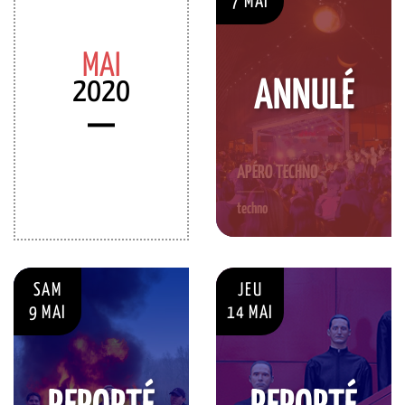
7 MAI
MAI
2020
ANNULÉ
APÉRO TECHNO
techno
SAM
JEU
9 MAI
14 MAI