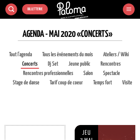
Passer
BILLETTERIE
au
contenu
AGENDA - MAI 2020 «CONCERTS»
Tout l'agenda
Tous les événements du mois
Ateliers / Wiki
Concerts
Dj Set
Jeune public
Rencontres
Rencontres professionnelles
Salon
Spectacle
Stage de danse
Tarif coup de coeur
Temps fort
Visite
JEU