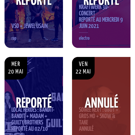
REPORTÉ
REPORTÉ
KRAFTWERK 3D-
CONCERT
REPORTÉ AU MERCREDI 9
VSO + JEWEL USAIN
JUIN 2021
rap
electro
MER
VEN
20 MAI
22 MAI
REPORTÉ
ANNULÉ
LOCAL HEROES : BANDIT-
SOIRÉE NEXT : OBOY +
BANDIT + MADAM +
GROS MO + SKOW &
GUILTY BROTHERS
TAKE
REPORTÉ AU 02/10
ANNULÉ