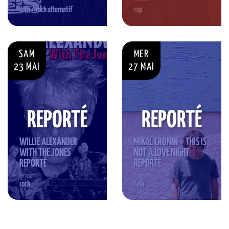
rock / rock alternatif
rap
SAM
MER
23 MAI
27 MAI
REPORTÉ
REPORTÉ
WILLIE ALEXANDER
MIKAL CRONIN – THIS IS
WITH THE JONES
NOT A LOVE NIGHT
REPORTÉ
REPORTÉ
rock
folk