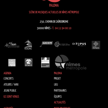
PALOMA
SCÈNE DE MUSIQUES ACTUELLES DE NÎMES MÉTROPOLE
250, CHEMIN DE L’AÉRODROME
30000 NÎMES -
T. 04 11 94 00 10
AGENDA
PALOMA
CONCERTS
PROJET
ATELIERS / WIKI
LIEU
JEUNE PUBLIC
PARTENAIRES
ILS SONT VENUS
ÉQUIPES
ACTUALITÉS