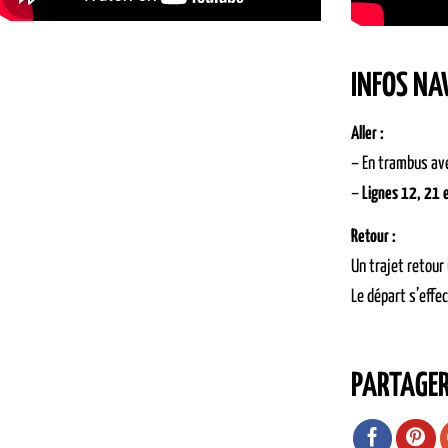
INFOS NA
Aller :
– En trambus ave
–
Lignes 12, 21 
Retour :
Un trajet retour
Le départ s’effe
PARTAGE