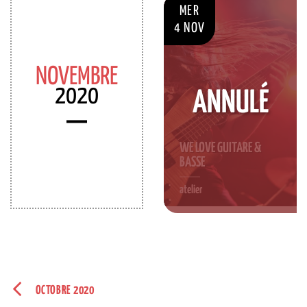
MER
4 NOV
NOVEMBRE
2020
ANNULÉ
WE LOVE GUITARE &
BASSE
atelier
S'INSCRIRE
OCTOBRE 2020