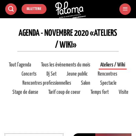
Passer
BILLETTERIE
au
contenu
AGENDA - NOVEMBRE 2020 «ATELIERS
/ WIKI»
Tout l'agenda
Tous les événements du mois
Ateliers / Wiki
Concerts
Dj Set
Jeune public
Rencontres
Rencontres professionnelles
Salon
Spectacle
Stage de danse
Tarif coup de coeur
Temps fort
Visite