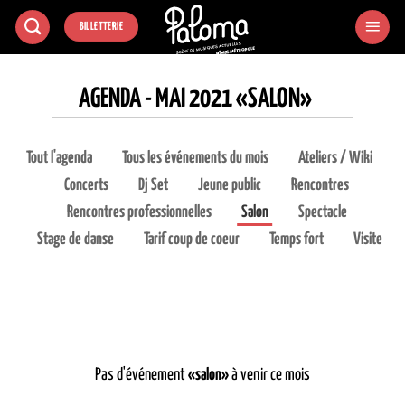
Passer
BILLETTERIE
au
contenu
AGENDA - MAI 2021 «SALON»
Tout l'agenda
Tous les événements du mois
Ateliers / Wiki
Concerts
Dj Set
Jeune public
Rencontres
Rencontres professionnelles
Salon
Spectacle
Stage de danse
Tarif coup de coeur
Temps fort
Visite
Pas d'événement
«salon»
à venir ce mois