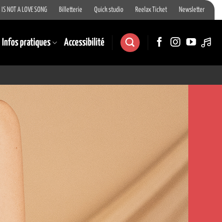
 IS NOT A LOVE SONG
Billetterie
Quick studio
Reelax Ticket
Newsletter
Infos pratiques
Accessibilité