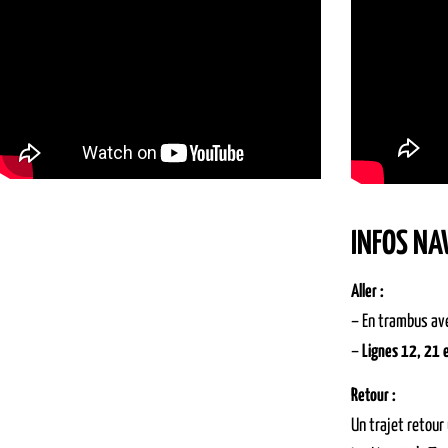
INFOS NA
Aller :
– En trambus ave
–
Lignes 12, 21 
Retour :
Un trajet retour