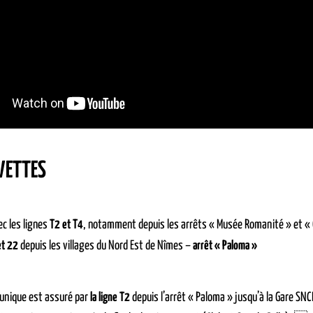
VETTES
c les lignes
T2 et T4
, notamment depuis les arrêts « Musée Romanité » et «
et 22
depuis les villages du Nord Est de Nîmes –
arrêt « Paloma »
 unique est assuré par
la ligne T2
depuis l’arrêt « Paloma » jusqu’à la Gare SNCF