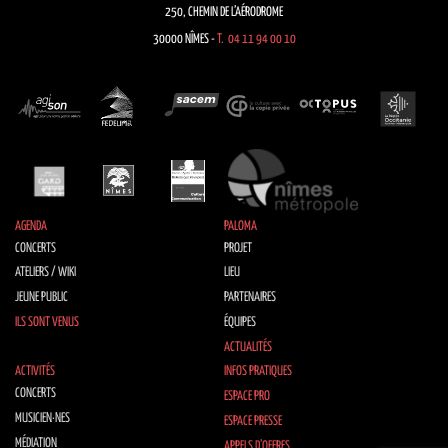
250, CHEMIN DE L’AÉRODROME
30000 NÎMES -
T. 04 11 94 00 10
AGENDA
PALOMA
CONCERTS
PROJET
ATELIERS / WIKI
LIEU
JEUNE PUBLIC
PARTENAIRES
ILS SONT VENUS
ÉQUIPES
ACTUALITÉS
ACTIVITÉS
INFOS PRATIQUES
CONCERTS
ESPACE PRO
MUSICIEN·NES
ESPACE PRESSE
MÉDIATION
APPELS D’OFFRES