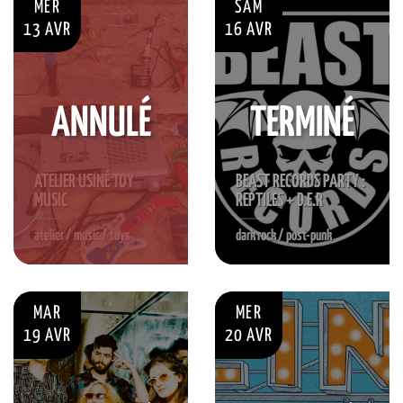
MER
SAM
13 AVR
16 AVR
ANNULÉ
TERMINÉ
ATELIER USINÉ TOY
BEAST RECORDS PARTY :
MUSIC
REPTILES + D.E.R
atelier / music / toys
dark rock / post-punk
MAR
MER
19 AVR
20 AVR