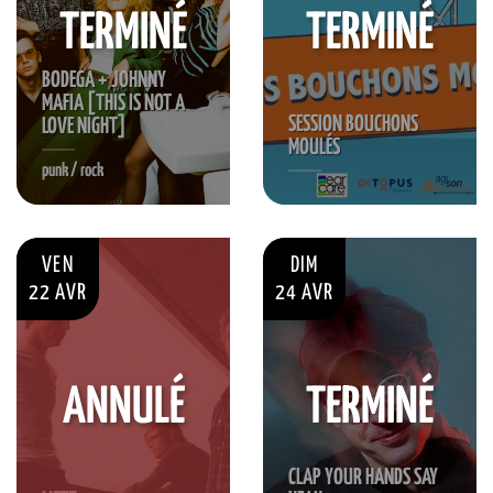
TERMINÉ
TERMINÉ
BODEGA + JOHNNY
MAFIA [THIS IS NOT A
SESSION BOUCHONS
LOVE NIGHT]
MOULÉS
punk / rock
VEN
DIM
22 AVR
24 AVR
ANNULÉ
TERMINÉ
CLAP YOUR HANDS SAY