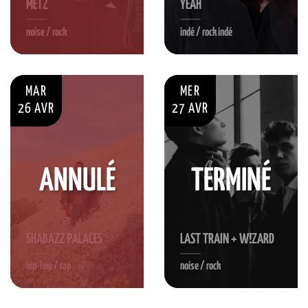
METZ
YEAH
noise / rock
indé / rock indé
MAR
MER
26 AVR
27 AVR
ANNULÉ
TERMINÉ
SHABAZZ PALACES
LAST TRAIN + W!ZARD
hip-hop / rap
noise / rock