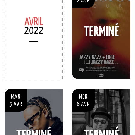
2 AVR
AVRIL
2022
TERMINÉ
JAZZY BAZZ + EDGE
rap
MAR
MER
5 AVR
6 AVR