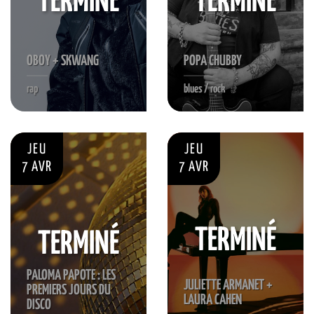
TERMINÉ
TERMINÉ
OBOY + SKWANG
POPA CHUBBY
rap
blues / rock
JEU
JEU
7 AVR
7 AVR
TERMINÉ
TERMINÉ
PALOMA PAPOTE : LES
JULIETTE ARMANET +
PREMIERS JOURS DU
LAURA CAHEN
DISCO