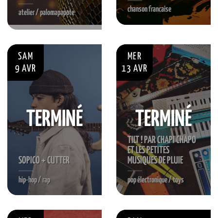
chanson francaise
atelier / palomapapote
S'INSCRIRE
SAM
MER
9 AVR
13 AVR
TERMINÉ
TERMINÉ
TILT ! PAR CHAPI CHAPO
ET LES PETITES
SOPICO + CUTTER
MUSIQUES DE PLUIE
hip-hop / rap
pop électronique / toys