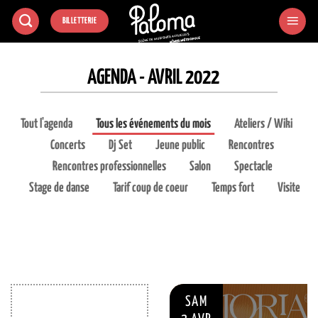
Passer
BILLETTERIE
au
contenu
AGENDA - AVRIL 2022
Tout l'agenda
Tous les événements du mois
Ateliers / Wiki
Concerts
Dj Set
Jeune public
Rencontres
Rencontres professionnelles
Salon
Spectacle
Stage de danse
Tarif coup de coeur
Temps fort
Visite
SAM