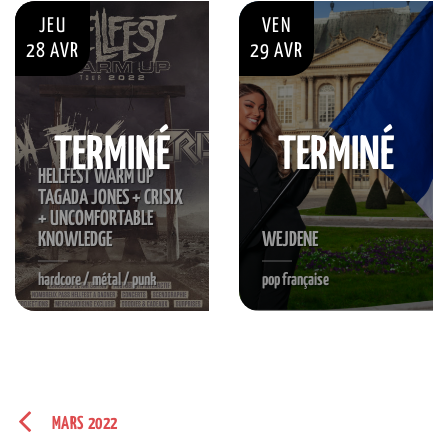
JEU
VEN
28 AVR
29 AVR
TERMINÉ
TERMINÉ
HELLFEST WARM UP
TAGADA JONES + CRISIX
+ UNCOMFORTABLE
KNOWLEDGE
WEJDENE
hardcore / métal / punk
pop française
MARS 2022