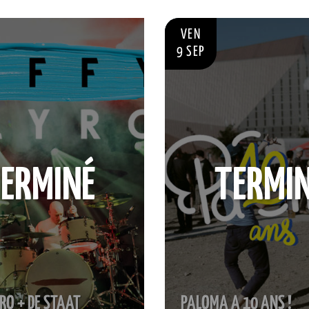
VEN
9 SEP
ERMINÉ
TERMI
YRO + DE STAAT
PALOMA A 10 ANS !