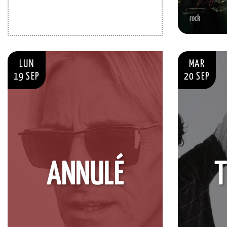
rock
LUN
MAR
19 SEP
20 SEP
ANNULÉ
T