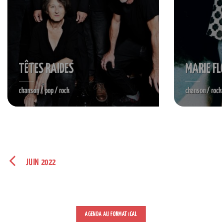
TÊTES RAIDES
MARIE F
chanson / pop / rock
chanson / rock
JUIN 2022
AGENDA AU FORMAT
CAL
I