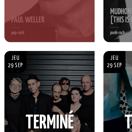
MUDHONE
PAUL WELLER
[THIS IS
pop-rock
punk-rock
JEU
JEU
29 SEP
29 SEP
TERMINÉ
T