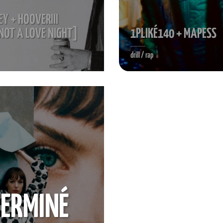
Y + HOOVERIII
 NOT A LOVE NIGHT]
1PLIKÉ140 + MAPESS
drill / rap
ERMINÉ