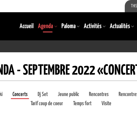
THIS
Accueil
Agenda
Paloma
Activités
Actualités
NDA - SEPTEMBRE 2022 «CONCER
ki
Concerts
Dj Set
Jeune public
Rencontres
Rencontres
Tarif coup de coeur
Temps fort
Visite