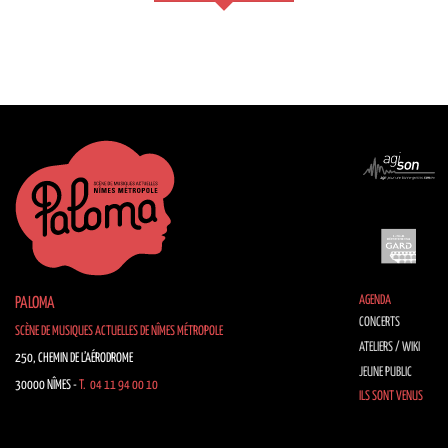
AGENDA
PALOMA
CONCERTS
SCÈNE DE MUSIQUES ACTUELLES DE NÎMES MÉTROPOLE
ATELIERS / WIKI
250, CHEMIN DE L’AÉRODROME
JEUNE PUBLIC
30000 NÎMES -
T. 04 11 94 00 10
ILS SONT VENUS