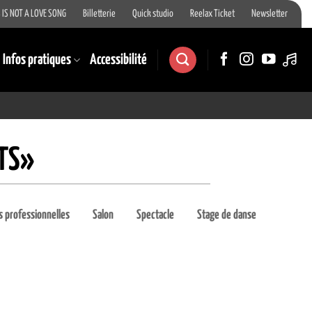
 IS NOT A LOVE SONG
Billetterie
Quick studio
Reelax Ticket
Newsletter
Infos pratiques
Accessibilité
TS»
 professionnelles
Salon
Spectacle
Stage de danse