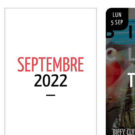
LUN
5 SEP
SEPTEMBRE
2022
T
BIFFY CL