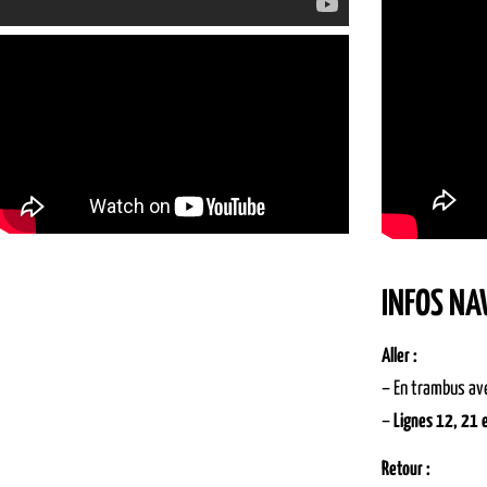
INFOS NA
Aller :
– En trambus ave
–
Lignes 12, 21 
Retour :