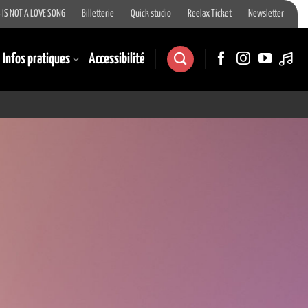
 IS NOT A LOVE SONG
Billetterie
Quick studio
Reelax Ticket
Newsletter
Infos pratiques
Accessibilité