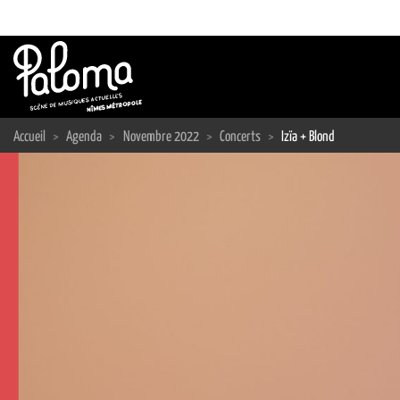
Passer
au
contenu
Accueil
>
Agenda
>
Novembre 2022
>
Concerts
>
Izïa + Blond