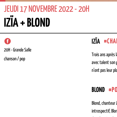
JEUDI 17 NOVEMBRE 2022 - 20H
IZÏA + BLOND
CHA
IZÏA
20H
-
Grande Salle
Trois ans après l
chanson / pop
avec talent son g
n’ont pas leur p
P
BLOND
Blond, chanteur 
introspectif, Bl