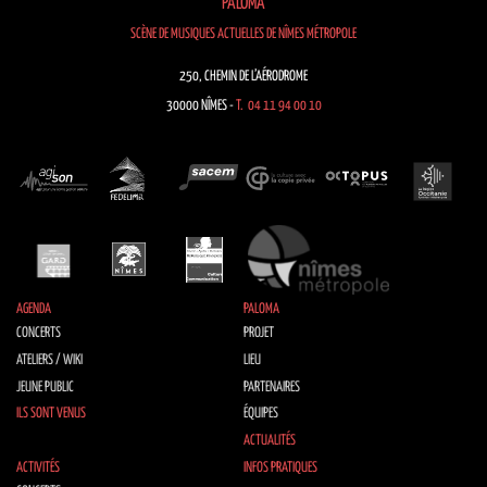
PALOMA
SCÈNE DE MUSIQUES ACTUELLES DE NÎMES MÉTROPOLE
250, CHEMIN DE L’AÉRODROME
30000 NÎMES -
T. 04 11 94 00 10
AGENDA
PALOMA
CONCERTS
PROJET
ATELIERS / WIKI
LIEU
JEUNE PUBLIC
PARTENAIRES
ILS SONT VENUS
ÉQUIPES
ACTUALITÉS
ACTIVITÉS
INFOS PRATIQUES