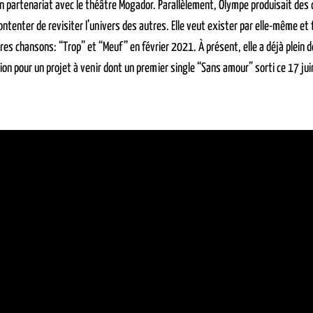
 en partenariat avec le théâtre Mogador. Parallèlement, Olympe produisait des
ntenter de revisiter l’univers des autres. Elle veut exister par elle-même et f
es chansons: “Trop” et “Meuf” en février 2021. À présent, elle a déjà plein d
ion pour un projet à venir dont un premier single “Sans amour” sorti ce 17 jui