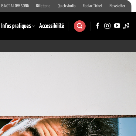
 IS NOT A LOVE SONG
Billetterie
Quick studio
Reelax Ticket
Newsletter
Infos pratiques
Accessibilité