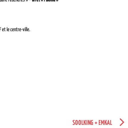
 Gare Feuchères » –
arrêt « Paloma »
 et le centre-ville.
SOOLKING + EMKAL