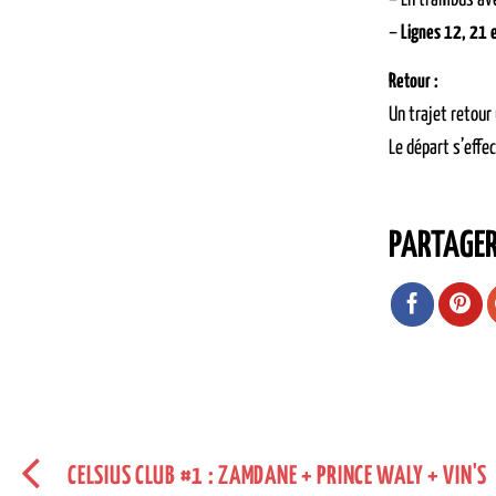
– En trambus ave
–
Lignes 12, 21 
Retour :
Un trajet retour
Le départ s’effe
PARTAGE
CELSIUS CLUB #1 : ZAMDANE + PRINCE WALY + VIN'S