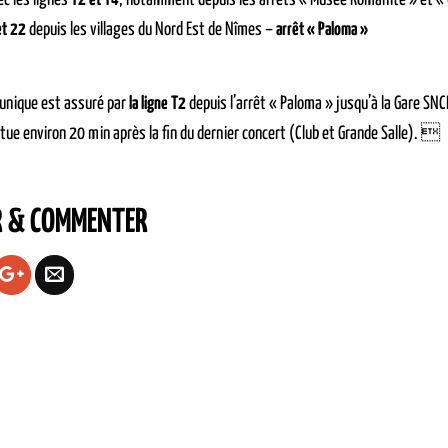
c les lignes
T2 et T4
, notamment depuis les arrêts « Musée Romanité » et «
et 22
depuis les villages du Nord Est de Nîmes –
arrêt « Paloma »
 unique est assuré par
la ligne T2
depuis l’arrêt « Paloma » jusqu’à la Gare SNCF
ctue environ 20 min après la fin du dernier concert (Club et Grande Salle). 
R & COMMENTER