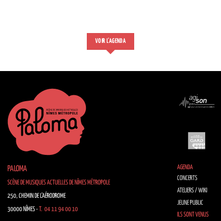
VOIR L'AGENDA
AGENDA
PALOMA
CONCERTS
SCÈNE DE MUSIQUES ACTUELLES DE NÎMES MÉTROPOLE
ATELIERS / WIKI
250, CHEMIN DE L’AÉRODROME
JEUNE PUBLIC
30000 NÎMES -
T. 04 11 94 00 10
ILS SONT VENUS