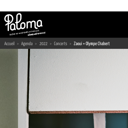
Passer
au
contenu
Accueil
>
Agenda
>
2022
>
Concerts
>
Zaoui + Olympe Chabert