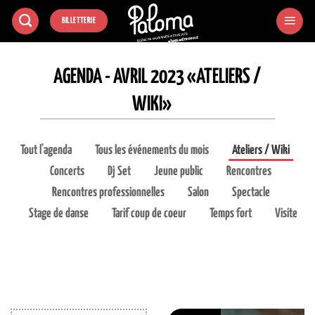
Passer
BILLETTERIE
au
contenu
AGENDA - AVRIL 2023 «ATELIERS /
WIKI»
Tout l'agenda
Tous les événements du mois
Ateliers / Wiki
Concerts
Dj Set
Jeune public
Rencontres
Rencontres professionnelles
Salon
Spectacle
Stage de danse
Tarif coup de coeur
Temps fort
Visite