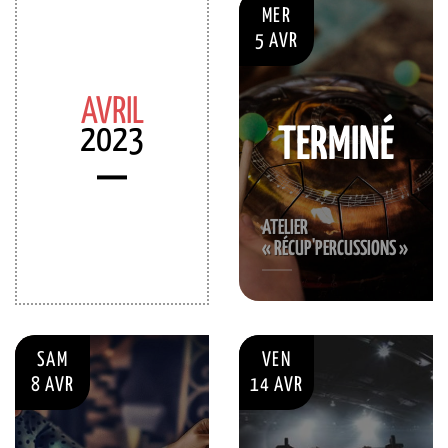
MER
5 AVR
AVRIL
2023
TERMINÉ
ATELIER
« RÉCUP'PERCUSSIONS »
SAM
VEN
8 AVR
14 AVR