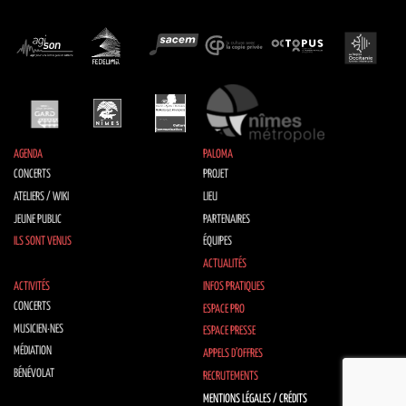
AGENDA
PALOMA
CONCERTS
PROJET
ATELIERS / WIKI
LIEU
JEUNE PUBLIC
PARTENAIRES
ILS SONT VENUS
ÉQUIPES
ACTUALITÉS
ACTIVITÉS
INFOS PRATIQUES
CONCERTS
ESPACE PRO
MUSICIEN·NES
ESPACE PRESSE
MÉDIATION
APPELS D’OFFRES
BÉNÉVOLAT
RECRUTEMENTS
MENTIONS LÉGALES / CRÉDITS