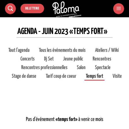
Passer
BILLETTERIE
au
contenu
AGENDA - JUIN 2023 «TEMPS FORT»
Tout l'agenda
Tous les événements du mois
Ateliers / Wiki
Concerts
Dj Set
Jeune public
Rencontres
Rencontres professionnelles
Salon
Spectacle
Stage de danse
Tarif coup de coeur
Temps fort
Visite
Pas d'événement
«temps fort»
à venir ce mois