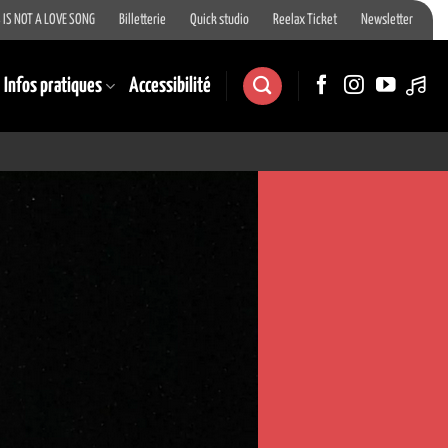
 IS NOT A LOVE SONG
Billetterie
Quick studio
Reelax Ticket
Newsletter
Infos pratiques
Accessibilité