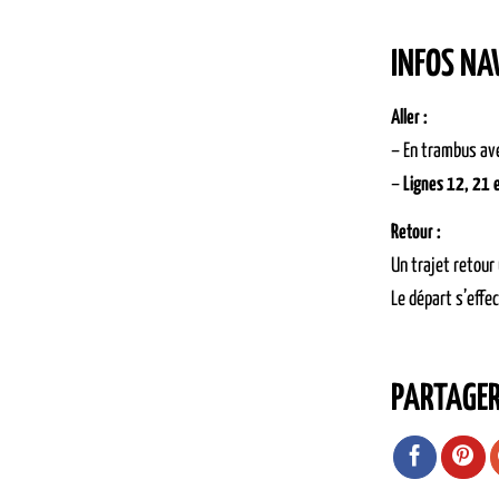
INFOS NA
Aller :
– En trambus ave
–
Lignes 12, 21 
Retour :
Un trajet retour
Le départ s’effe
PARTAGE