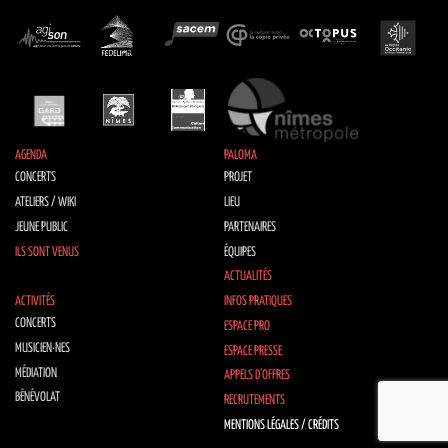
AGENDA
PALOMA
CONCERTS
PROJET
ATELIERS / WIKI
LIEU
JEUNE PUBLIC
PARTENAIRES
ILS SONT VENUS
ÉQUIPES
ACTUALITÉS
ACTIVITÉS
INFOS PRATIQUES
CONCERTS
ESPACE PRO
MUSICIEN·NES
ESPACE PRESSE
MÉDIATION
APPELS D’OFFRES
BÉNÉVOLAT
RECRUTEMENTS
MENTIONS LÉGALES / CRÉDITS