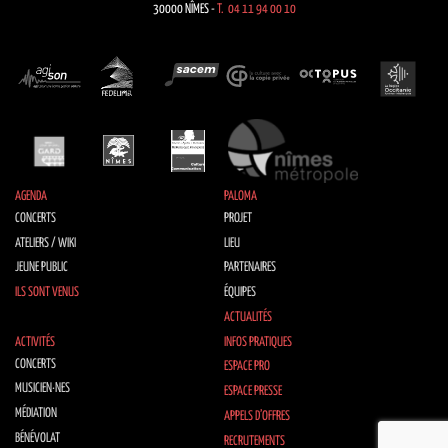
30000 NÎMES -
T. 04 11 94 00 10
AGENDA
PALOMA
CONCERTS
PROJET
ATELIERS / WIKI
LIEU
JEUNE PUBLIC
PARTENAIRES
ILS SONT VENUS
ÉQUIPES
ACTUALITÉS
ACTIVITÉS
INFOS PRATIQUES
CONCERTS
ESPACE PRO
MUSICIEN·NES
ESPACE PRESSE
MÉDIATION
APPELS D’OFFRES
BÉNÉVOLAT
RECRUTEMENTS